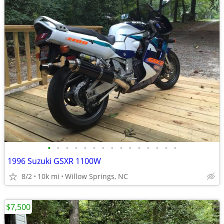
•
•
•
•
•
•
•
•
•
•
•
•
•
•
•
1996 Suzuki GSXR 1100W
8/2
10k mi
Willow Springs, NC
$7,500