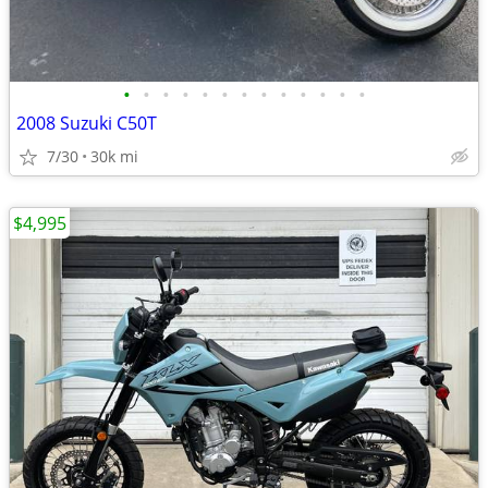
•
•
•
•
•
•
•
•
•
•
•
•
•
2008 Suzuki C50T
7/30
30k mi
$4,995