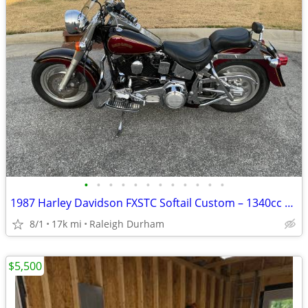
•
•
•
•
•
•
•
•
•
•
•
•
1987 Harley Davidson FXSTC Softail Custom – 1340cc | Fat Boy Style |
8/1
17k mi
Raleigh Durham
$5,500