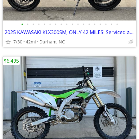
•
•
•
•
•
•
•
•
•
•
•
•
•
•
•
•
•
•
2025 KAWASAKI KLX300SM, ONLY 42 MILES! Serviced and ready!
7/30
42mi
Durham, NC
$6,495