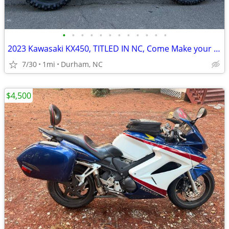
•
•
•
•
•
•
•
•
•
•
•
•
2023 Kawasaki KX450, TITLED IN NC, Come Make your SUPERMOTO Weapon!
7/30
1mi
Durham, NC
$4,500