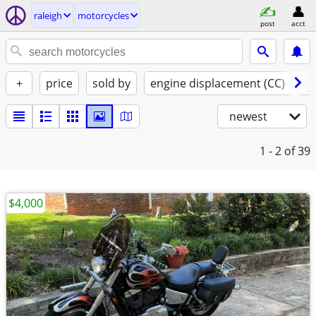
raleigh
motorcycles
post
acct
+
price
sold by
engine displacement (CC)
st
newest
1 - 2
of 39
$4,000