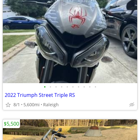
•
•
•
•
•
•
•
•
•
•
2022 Triumph Street Triple RS
8/1
5,600mi
Raleigh
$5,500