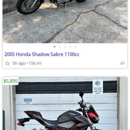
•
•
•
•
•
2005 Honda Shadow Sabre 1100cc
5h ago
15k mi
$5,895