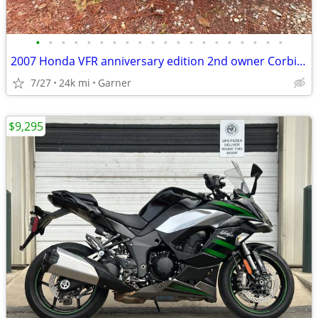
•
•
•
•
•
•
•
•
•
•
•
•
•
•
•
•
•
•
•
•
2007 Honda VFR anniversary edition 2nd owner Corbin seat and OEM extras
7/27
24k mi
Garner
$9,295