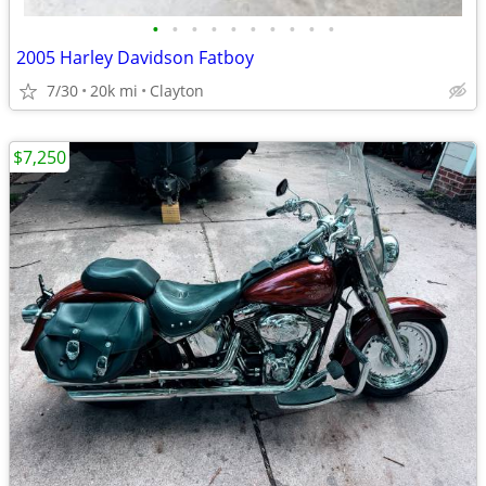
•
•
•
•
•
•
•
•
•
•
2005 Harley Davidson Fatboy
7/30
20k mi
Clayton
$7,250