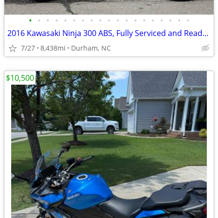
•
•
•
•
•
•
•
•
•
•
•
•
•
•
•
•
•
•
•
2016 Kawasaki Ninja 300 ABS, Fully Serviced and Ready to Ride!
7/27
8,438mi
Durham, NC
$10,500