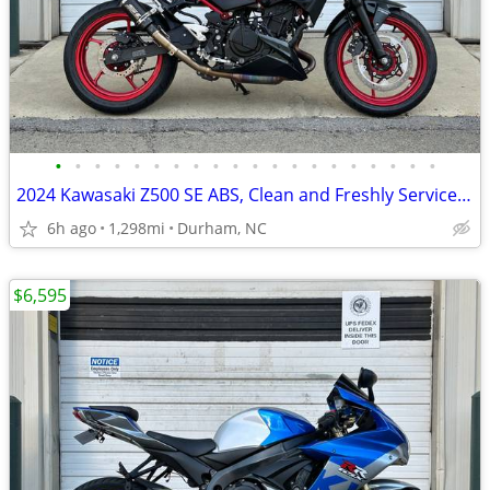
•
•
•
•
•
•
•
•
•
•
•
•
•
•
•
•
•
•
•
•
2024 Kawasaki Z500 SE ABS, Clean and Freshly Serviced! Ready to Ride!
6h ago
1,298mi
Durham, NC
$6,595