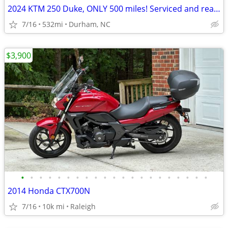
2024 KTM 250 Duke, ONLY 500 miles! Serviced and ready to roll!
7/16
532mi
Durham, NC
$3,900
•
•
•
•
•
•
•
•
•
•
•
•
•
•
•
•
•
•
•
•
•
2014 Honda CTX700N
7/16
10k mi
Raleigh