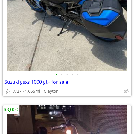
•
•
•
•
•
Suzuki gsxs 1000 gt+ for sale
7/27
1,655mi
Clayton
$8,000