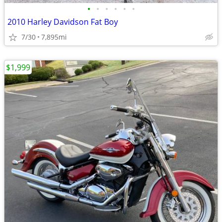
•
•
•
•
•
•
2010 Harley Davidson Fat Boy
7/30
7,895mi
$1,999