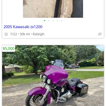
•
•
•
•
•
2005 Kawasaki zx1200
7/22
30k mi
Raleigh
$5,000