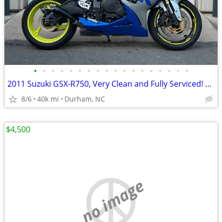
•
•
•
•
•
•
•
•
•
•
•
•
•
•
•
•
•
•
2011 Suzuki GSX-R750, Very Clean and Fully Serviced! Road Ready!
8/6
40k mi
Durham, NC
$4,500
no image