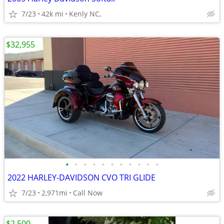
7/23
42k mi
Kenly NC,
$32,955
•
•
•
•
•
•
•
•
•
•
•
2022 HARLEY-DAVIDSON CVO TRI GLIDE
7/23
2,971mi
Call Now
$2,500