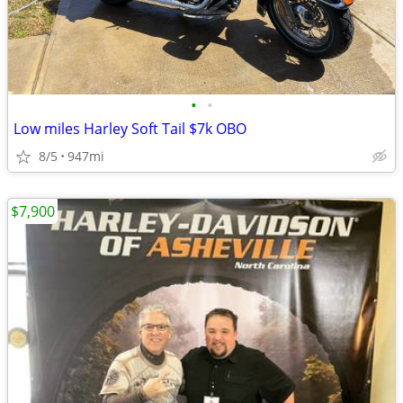
•
•
Low miles Harley Soft Tail $7k OBO
8/5
947mi
$7,900