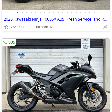
•
•
•
•
•
•
•
•
•
•
•
•
•
•
•
•
•
•
2020 Kawasaki Ninja 1000SX ABS, Fresh Service, and Ready to Ride!
7/27
11k mi
Durham, NC
$3,995