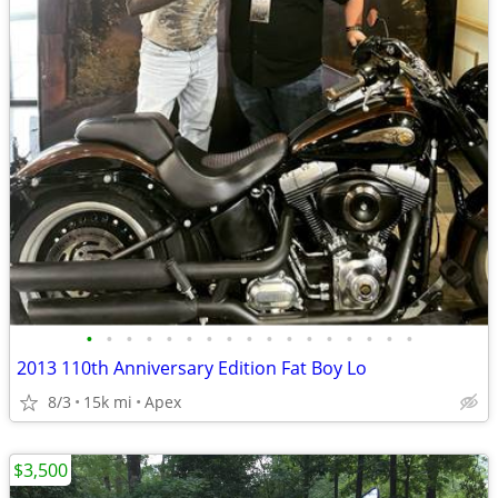
•
•
•
•
•
•
•
•
•
•
•
•
•
•
•
•
•
2013 110th Anniversary Edition Fat Boy Lo
8/3
15k mi
Apex
$3,500