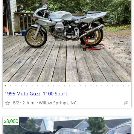
•
•
•
•
•
•
•
•
•
•
•
•
•
•
•
•
•
•
•
•
•
•
•
•
1995 Moto Guzzi 1100 Sport
8/2
21k mi
Willow Springs, NC
$8,000