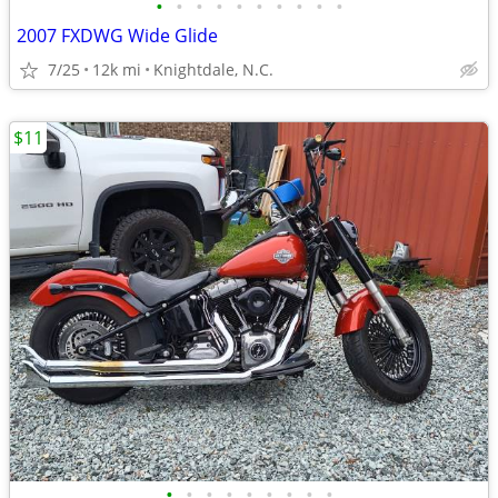
•
•
•
•
•
•
•
•
•
•
2007 FXDWG Wide Glide
7/25
12k mi
Knightdale, N.C.
$11
•
•
•
•
•
•
•
•
•