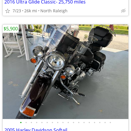
2016 Ultra Glide Classic- 25,750 miles
7/23
26k mi
North Raleigh
$5,900
•
•
•
•
•
•
•
•
•
•
•
•
•
•
•
•
•
•
2005 Harley Davidson Softail